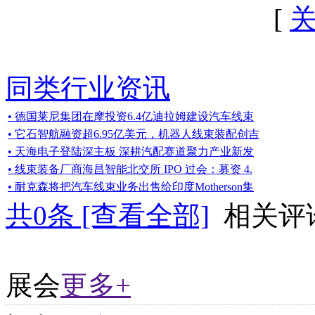
[
同类行业资讯
• 德国莱尼集团在摩投资6.4亿迪拉姆建设汽车线束
• 它石智航融资超6.95亿美元，机器人线束装配创吉
• 天海电子登陆深主板 深耕汽配赛道聚力产业新发
• 线束装备厂商海昌智能北交所 IPO 过会：募资 4.
• 耐克森将把汽车线束业务出售给印度Motherson集
共
0
条 [查看全部]
相关评
展会
更多+