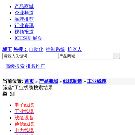
产品商城
企业频道
品牌推荐
行业资讯
视频报道
ICH深圳展会
标王
热搜：
自动化
控制系统
机器人
高级搜索
排名推广
当前位置:
首页
»
产品商城
»
线缆制造
»
工业线缆
筛选
"工业线缆
搜索结果
类 别
电子线缆
工业线缆
线缆设备
通信线缆
电力线缆