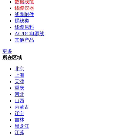
数据线缆
线缆仪器
线缆附件
裸线类
线缆原料
AC/DC电源线
其他产品
更多
所在区域
北京
上海
天津
重庆
河北
山西
内蒙古
辽宁
吉林
黑龙江
江苏