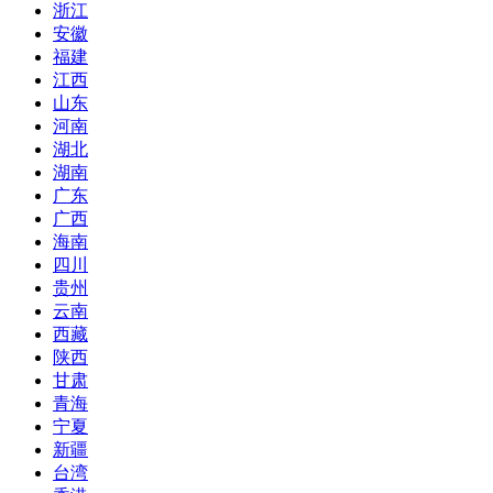
浙江
安徽
福建
江西
山东
河南
湖北
湖南
广东
广西
海南
四川
贵州
云南
西藏
陕西
甘肃
青海
宁夏
新疆
台湾