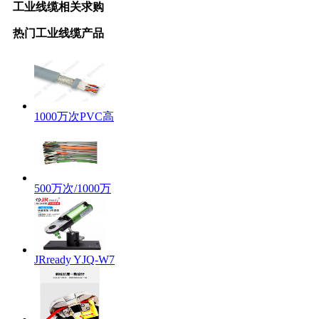
工业线缆
相关求购
热门
工业线缆
产品
1000万次PVC高
500万次/1000万
JRready YJQ-W7