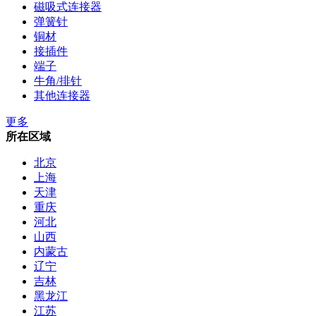
磁吸式连接器
弹簧针
铜材
接插件
端子
牛角/排针
其他连接器
更多
所在区域
北京
上海
天津
重庆
河北
山西
内蒙古
辽宁
吉林
黑龙江
江苏