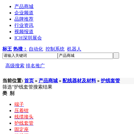
产品商城
企业频道
品牌推荐
行业资讯
视频报道
ICH深圳展会
标王
热搜：
自动化
控制系统
机器人
高级搜索
排名推广
当前位置:
首页
»
产品商城
»
配线器材及材料
»
护线套管
筛选
"护线套管
搜索结果
类 别
端子
压着钳
线缆接头
护线套管
固定座