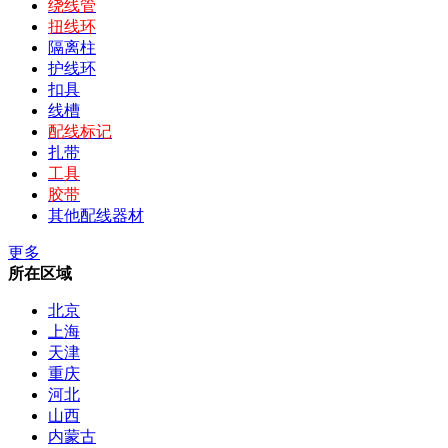
绕线管
扭线环
隔离柱
护线环
扣具
线槽
配线标记
扎带
工具
胶带
其他配线器材
更多
所在区域
北京
上海
天津
重庆
河北
山西
内蒙古