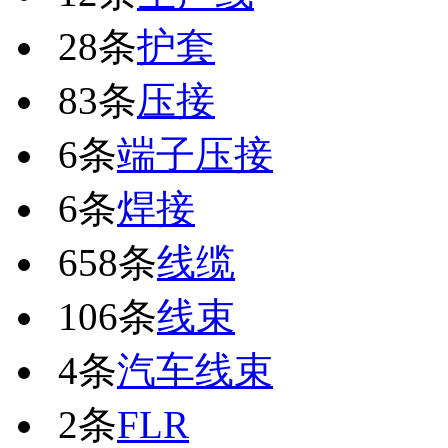
28条
护套
83条
压接
6条
端子压接
6条
焊接
658条
线缆
106条
线束
4条
汽车线束
2条
FLR