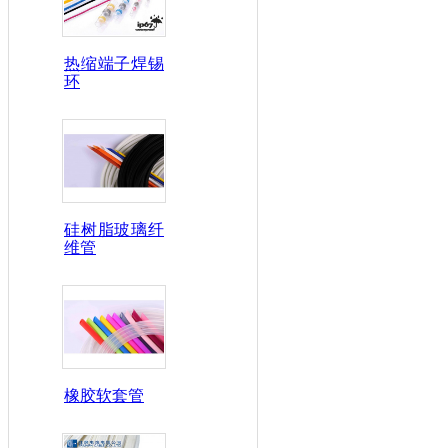
热缩端子焊锡
环
硅树脂玻璃纤
维管
橡胶软套管