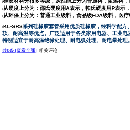
硅胶材料分很多等级，从性能上分为普通料，阻燃料，
l
从硬度上分为：邵氏硬度用
A
表示，帕氏硬度用
P
表示
l
从环保上分为：普通工业级料，食品级
FDA
级料，医疗
l
KL-SRS
系列硅橡胶套管采用优质硅橡胶，经科学配方
l
软、耐高温等优点。广泛适用于各类家用电器、工业电
特别适宜于耐高温绝缘处理、耐电弧处理、耐电晕处理
共
0
条 [查看全部]
相关评论