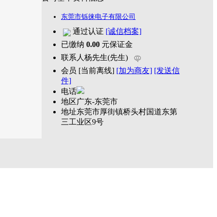
东莞市铄徕电子有限公司
通过认证
[诚信档案]
已缴纳
0.00
元保证金
联系人
杨先生(先生)
会员
[
当前离线
]
[加为商友]
[发送信
件]
电话
地区
广东-东莞市
地址
东莞市厚街镇桥头村国道东第
三工业区9号