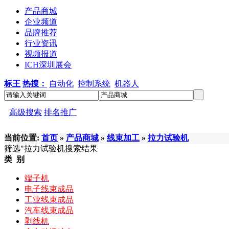
产品商城
企业频道
品牌推荐
行业资讯
视频报道
ICH深圳展会
标王
热搜：
自动化
控制系统
机器人
高级搜索
排名推广
当前位置:
首页
»
产品商城
»
线束加工
»
拉力试验机
筛选
"拉力试验机
搜索结果
类 别
端子机
电子线束成品
工业线束成品
汽车线束成品
剥线机