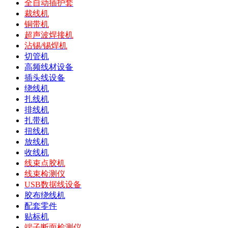
全自动插护套
裁线机
铜带机
超声波焊接机
沾锡/锡焊机
切管机
高频线材设备
插头线设备
绕线机
扎线机
排线机
扎带机
扭线机
放线机
收线机
线束点胶机
线束检测仪
USB数据线设备
胶布绕线机
配套零件
贴标机
端子断面检测仪