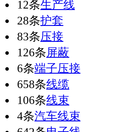
12条
生产线
28条
护套
83条
压接
126条
屏蔽
6条
端子压接
658条
线缆
106条
线束
4条
汽车线束
642条
电子线