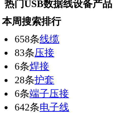
热门
USB数据线设备
产品
本周搜索排行
658条
线缆
83条
压接
6条
焊接
28条
护套
6条
端子压接
642条
电子线