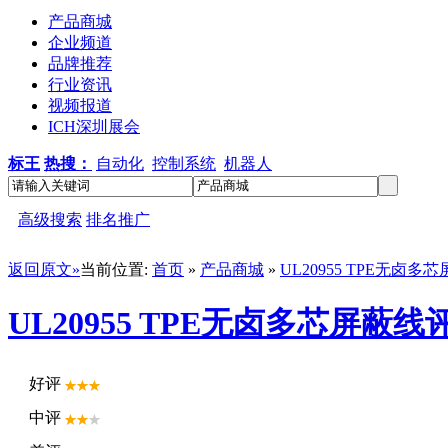
产品商城
企业频道
品牌推荐
行业资讯
视频报道
ICH深圳展会
标王
热搜：
自动化
控制系统
机器人
高级搜索
排名推广
返回原文»
当前位置:
首页
»
产品商城
»
UL20955 TPE无卤多
UL20955 TPE无卤多芯屏蔽
好评
中评