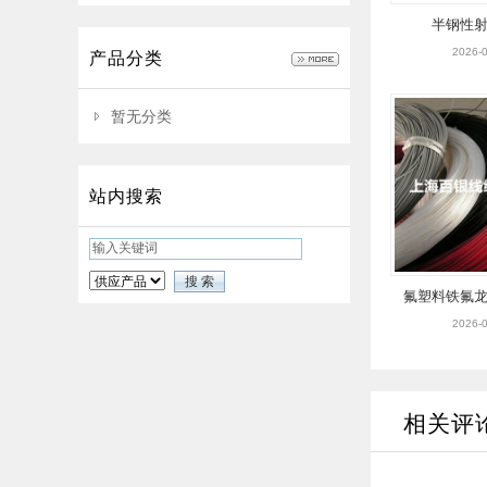
半钢性
2026-0
产品分类
暂无分类
站内搜索
氟塑料铁氟
线(高温
2026-0
相关评