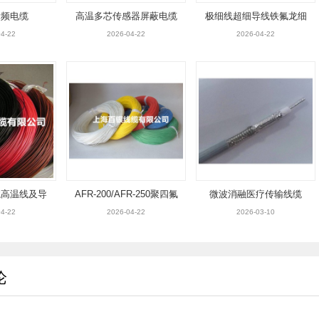
射频电缆
高温多芯传感器屏蔽电缆
极细线超细导线铁氟龙细
（屏蔽线/缆）
线
4-22
2026-04-22
2026-04-22
龙高温线及导
AFR-200/AFR-250聚四氟
微波消融医疗传输线缆
电线)
乙烯薄膜绕包绝缘安装线
4-22
2026-04-22
2026-03-10
论